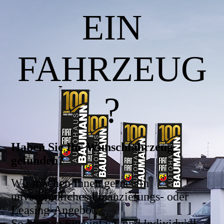
EIN
FAHRZEUG
?
Haben Sie Ihr Wunschfahrzeug
gefunden?
Wir machen Ihnen gerne ein
unverbindliches Finanzierungs- oder
Leasing-Angebot.
So können Sie einfach und individuell