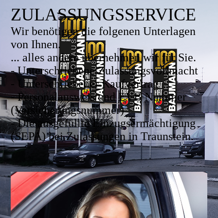
ZULASSUNGSSERVICE
Wir benötigen die folgenen Unterlagen
von Ihnen.
... alles andere übernehmen wir für Sie.
- Unterschriebene Zulassungsvollmacht
- Unterschriebener Kaufvertrag
- Personalausweis und EVB Nummer
(Versicherungsnummer)
- Die ausgefüllte Einzugsermächtigung
(SEPA) bei Zulassungen in Traunstein.