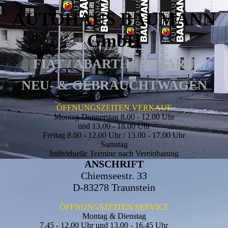
AUTOHAUS BAUMANN
GmbH
FIAT / ABARTH / SUBARU
NEU- & GEBRAUCHTWAGEN
ÖFFNUNGSZEITEN VERKAUF
Montag-Donnerstag 8.00 - 12.00 Uhr
und 13.00 - 18.00 Uhr
Freitag 8.00 - 12.00 Uhr / 13.00 - 17.00 Uhr
Samstag
Individuelle Termine nach Vereinbarung
ANSCHRIFT
Chiemseestr. 33
D-83278 Traunstein
ÖFFNUNGSZEITEN SERVICE
Montag & Dienstag
7.45 - 12.00 Uhr
und 13.00 - 16.45 Uhr